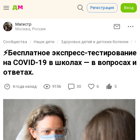
Регистрация
Вход
Магистр
Москва, Россия
Сообщества
Наши дети
Здоровье детей и детские болезни
О 
⚡️Бесплатное экспресс-тестирование
на COVID-19 в школах — в вопросах и
ответах.
4 года назад
9156
30
6
5