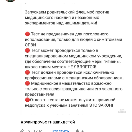
#рукипрочьотнашихдетей
16.10.2021
Ответить
4