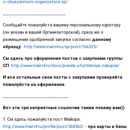
o-obyazannosti-organizatora-sp/
________________________
Сообщайте пожалуйста вашему персональному куратору
(он указан в вашей Организаторской), сразу же о
размещении одобренной закупке согласно
данному
образцу
:
http://www.mam4.ru/sp/post/166325/
См здесь про оформление постов с закупками группы
СП
:
http://www.mam4.ru/docs/pravila-oformleniya-zakupok/
И все остальные свои посты с закупками проверяйте
пожалуйста на оформление.
_________________________
Вот эти три неприятные ссылочки также покажу вам))
1. См здесь пожалуйста пост Майора :
http://www.mam4.ru/profile/post/368562/
-
про карты и баны