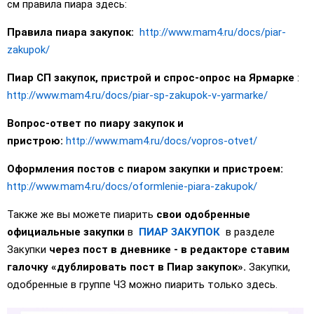
см правила пиара здесь:
Правила пиара закупок:
http://www.mam4.ru/docs/piar-
zakupok/
Пиар СП закупок, пристрой и спрос-опрос на Ярмарке
:
http://www.mam4.ru/docs/piar-sp-zakupok-v-yarmarke/
Вопрос-ответ по пиару закупок и
пристрою:
http://www.mam4.ru/docs/vopros-otvet/
Оформления постов с пиаром закупки и пристроем:
http://www.mam4.ru/docs/oformlenie-piara-zakupok/
Также же вы можете пиарить
свои одобренные
официальные закупки
в
ПИАР ЗАКУПОК
в разделе
Закупки
через пост в дневнике - в редакторе ставим
галочку «дублировать пост в Пиар закупок».
Закупки,
одобренные в группе ЧЗ можно пиарить только здесь.