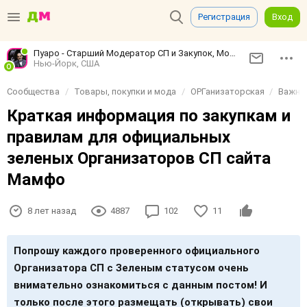
Регистрация
Вход
Пуаро - Старший Модератор СП и Закупок, Модератор по конфликтным ситуациям
Нью-Йорк, США
Сообщества
Товары, покупки и мода
ОРГанизаторская
Важная
Краткая информация по закупкам и
правилам для официальных
зеленых Организаторов СП сайта
Мамфо
8 лет назад
4887
102
11
Попрошу каждого проверенного официального
Организатора СП с Зеленым статусом очень
внимательно ознакомиться с данным постом! И
только после этого размещать (открывать) свои