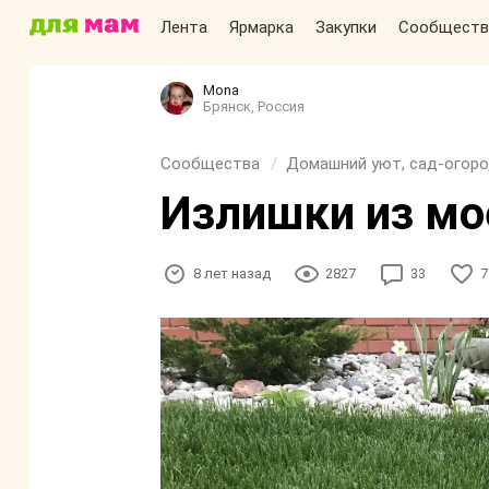
Лента
Ярмарка
Закупки
Сообществ
Mona
Брянск, Россия
Сообщества
Домашний уют, сад-огоро
Излишки из мо
8 лет назад
2827
33
7