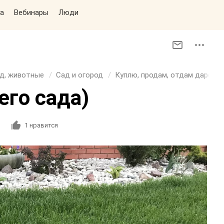
а
Вебинары
Люди
д, животные
Сад и огород
Куплю, продам, отдам даром, 
его сада)
1
нравится