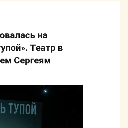
овалась на
упой». Театр в
сем Сергеям