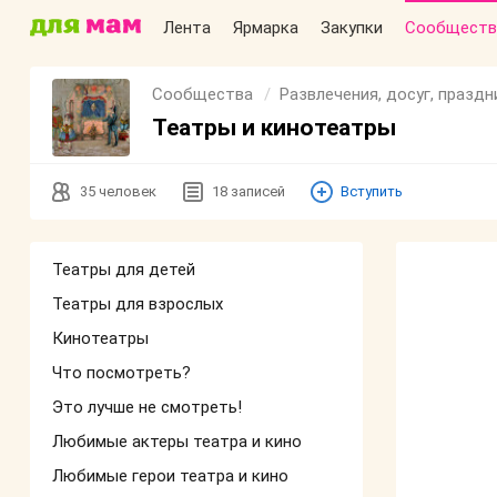
Лента
Ярмарка
Закупки
Сообществ
Сообщества
Развлечения, досуг, праздн
Театры и кинотеатры
35
человек
18
записей
Вступить
Театры для детей
Театры для взрослых
Кинотеатры
Что посмотреть?
Это лучше не смотреть!
Любимые актеры театра и кино
Любимые герои театра и кино