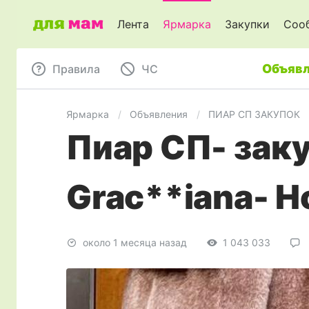
Лента
Ярмарка
Закупки
Соо
Объявл
Правила
ЧC
Ярмарка
Объявления
ПИАР СП ЗАКУПОК
Пиар СП- заку
Grac**iana- Н
около 1 месяца назад
1 043 033