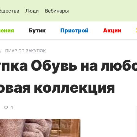
бщества
Люди
Вебинары
ения
Бутик
Пристрой
Акции
ПИАР СП ЗАКУПОК
пка Обувь на люб
овая коллекция
1