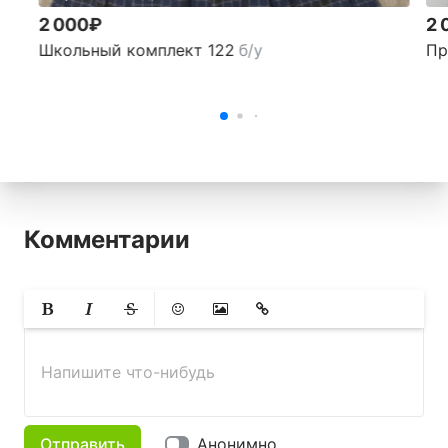
2 000₽
2 
Школьный комплект 122
б/у
Пр
Комментарии
Жирный
Курсив
Зачеркнутый
Смайлики
Вставить изображение
Вставить ссылку
Напишите что-нибудь
Отправить
Анонимно