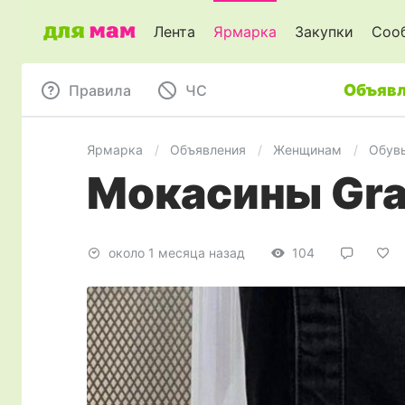
Лента
Ярмарка
Закупки
Соо
Объявл
Правила
ЧC
Ярмарка
Объявления
Женщинам
Обув
Мокасины Gra
около 1 месяца назад
104