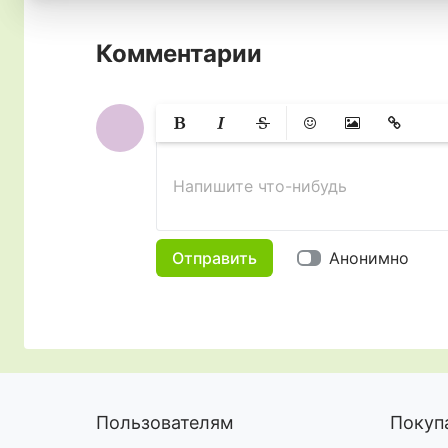
Комментарии
Жирный
Курсив
Зачеркнутый
Смайлики
Вставить изобр
Вставить 
Напишите что-нибудь
Отправить
Анонимно
Пользователям
Покуп