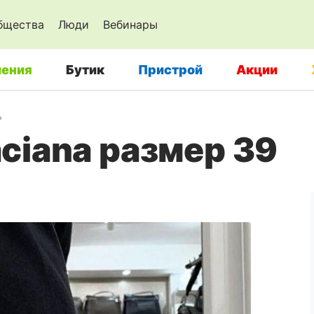
бщества
Люди
Вебинары
ения
Бутик
Пристрой
Акции
ь
ciana размер 39