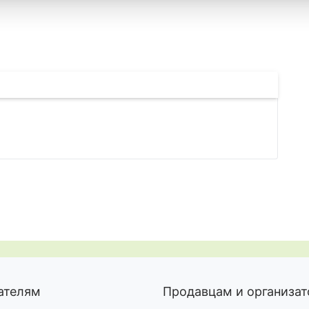
ажение
ссылку
ателям
Продавцам и организа