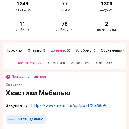
1248
77
1300
читателей
читаю
друзей
11
78
2
лайков
лайкнули
похвалила
Профиль
Отзывы
Дневник
Альбомы
Объявления
5
30
0
0
Все категории
Доставка
Инфо-пост
Хвастики
Прикрепленный пост
Хвастики
Хвастики Мебелью
Закупка тут
https://www.mam4.ru/sp/post/252869/
Читать дальше