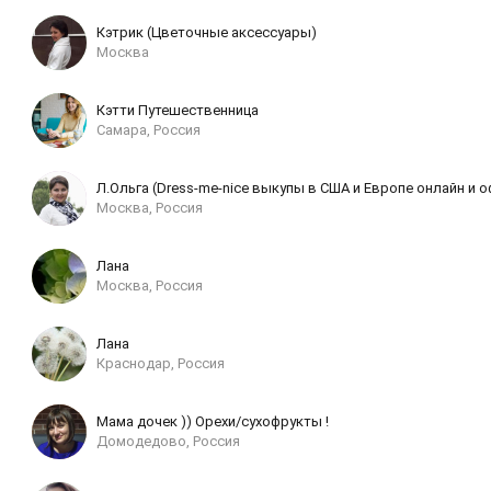
Кэтрик (Цветочные аксессуары)
Москва
Кэтти Путешественница
Самара, Россия
Л.Ольга (Dress-me-nice выкупы в США и Европе онлайн и 
Москва, Россия
Лана
Москва, Россия
Лана
Краснодар, Россия
Мама дочек )) Орехи/сухофрукты !
Домодедово, Россия