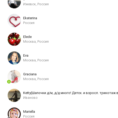
Ижевск, Россия
Ekaterina
Россия
Elede
Москва, Россия
Eva
Москва, Россия
Grаciаnа
Москва, Россия
Ketty(Шапочки д/м, д/д много! Детск. и взросл. трикотаж в
Иваново
Mariella
Россия