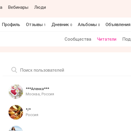
а
Вебинары
Люди
Профиль
Отзывы
Дневник
Альбомы
Объявлени
1
0
0
Сообщества
Читатели
Под
***Аленка***
Москва, Россия
*/*
Россия
..