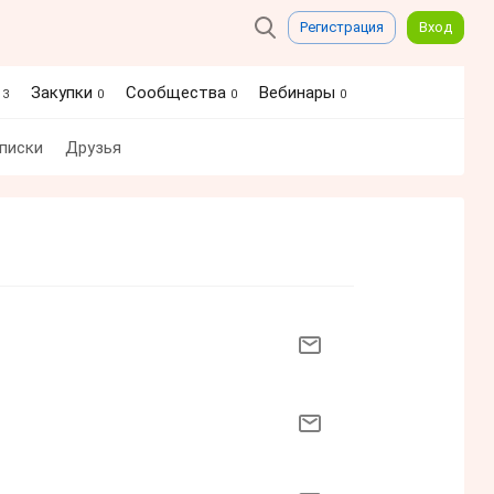
Регистрация
Вход
я
Закупки
Сообщества
Вебинары
3
0
0
0
писки
Друзья