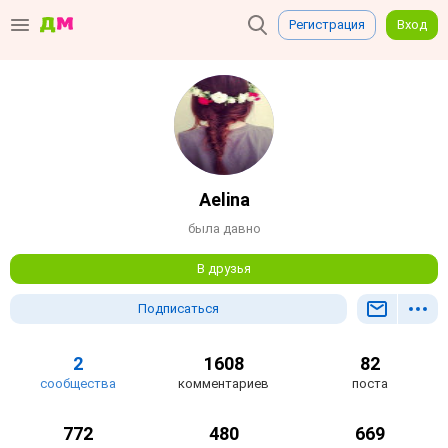
Регистрация
Вход
Aelina
была давно
В друзья
Подписаться
2
1608
82
сообщества
комментариев
поста
772
480
669