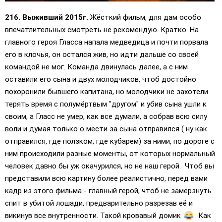
216. Выживший 2015г.
Жёсткий фильм, для дам особо
впечатлительных смотреть не рекомендую. Кратко. На
главного героя Гласса напала медведица и почти порвала
его в клочья, он остался жив, но идти дальше со своей
командой не мог. Команда двинулась далее, а с ним
оставили его сына и двух молодчиков, чтоб достойно
похоронили бывшего капитана, но молодчики не захотели
терять время с полумёртвым "другом" и убив сына ушли к
своим, а Гласс не умер, как все думали, а собрав всю силу
воли и думая только о мести за сына отправился ( ну как
отправился, где ползком, где кубарем) за ними, по дороге с
ним происходили разные моменты, от которых нормальный
человек давно бы уж окачурился, но не наш герой. Чтоб вы
представили всю картину более реалистично, перед вами
кадр из этого фильма - главный герой, чтоб не замёрзнуть
спит в убитой лошади, предварительно разрезав её и
викинув все внутренности. Такой кровавый домик
Как