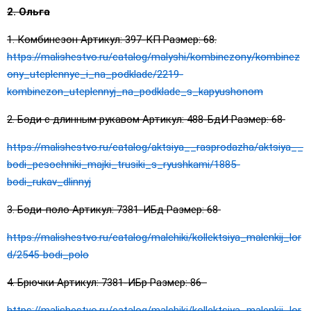
2. Ольга
1. Комбинезон Артикул: 397-КП Размер: 68.
https://malishestvo.ru/catalog/malyshi/kombinezony/kombinez
ony_uteplennye_i_na_podklade/2219-
kombinezon_uteplennyj_na_podklade_s_kapyushonom
2. Боди с длинным рукавом Артикул: 488-БдИ Размер: 68
https://malishestvo.ru/catalog/aktsiya__rasprodazha/aktsiya__
bodi_pesochniki_majki_trusiki_s_ryushkami/1885-
bodi_rukav_dlinnyj
3. Боди-поло Артикул: 7381-ИБд Размер: 68
https://malishestvo.ru/catalog/malchiki/kollektsiya_malenkij_lor
d/2545-bodi_polo
4. Брючки Артикул: 7381-ИБр Размер: 86
https://malishestvo.ru/catalog/malchiki/kollektsiya_malenkij_lor