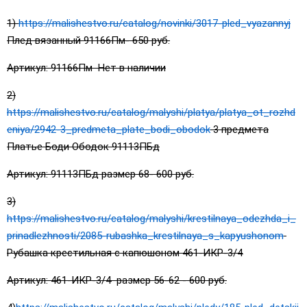
1)
https://malishestvo.ru/catalog/novinki/3017-pled_vyazannyj
Плед вязанный 91166Пм- 650 руб.
Артикул: 91166Пм Нет в наличии
2)
https://malishestvo.ru/catalog/malyshi/platya/platya_ot_rozhd
eniya/2942-3_predmeta_plate_bodi_obodok
3 предмета
Платье Боди Ободок 91113ПБд
Артикул: 91113ПБд размер 68- 600 руб.
3)
https://malishestvo.ru/catalog/malyshi/krestilnaya_odezhda_i_
prinadlezhnosti/2085-rubashka_krestilnaya_s_kapyushonom
Рубашка крестильная с капюшоном 461-ИКР-3/4
Артикул: 461-ИКР-3/4 размер 56-62 - 600 руб.