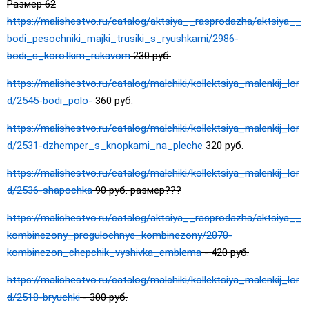
Размер 62
https://malishestvo.ru/catalog/aktsiya__rasprodazha/aktsiya__
bodi_pesochniki_majki_trusiki_s_ryushkami/2986-
bodi_s_korotkim_rukavom
230 руб.
https://malishestvo.ru/catalog/malchiki/kollektsiya_malenkij_lor
d/2545-bodi_polo-
360 руб.
https://malishestvo.ru/catalog/malchiki/kollektsiya_malenkij_lor
d/2531-dzhemper_s_knopkami_na_pleche
320 руб.
https://malishestvo.ru/catalog/malchiki/kollektsiya_malenkij_lor
d/2536-shapochka
90 руб. размер???
https://malishestvo.ru/catalog/aktsiya__rasprodazha/aktsiya__
kombinezony_progulochnye_kombinezony/2070-
kombinezon_chepchik_vyshivka_emblema
- 420 руб.
https://malishestvo.ru/catalog/malchiki/kollektsiya_malenkij_lor
d/2518-bryuchki
- 300 руб.