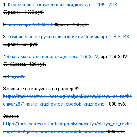
1.
Комбинезон с кружевной накидкой арт.91199- 2ПК
56разм., - 1500 руб.
2
. чепчик арт. 91200 ЧК
38разм., 420 руб.
3. к
омбинезон с кружевной полочкой Чепчик арт.198-К-ИК
56разм., 600 руб.
4.
З предмета для новорожденного 128-3ПМ,
арт.128-3ПМ
56-62разм.- 120 руб.
5.
freya29
Запишите пожалуйста на размер 92
https://malishestvo.ru/catalog/malyshi/platya/platya_ot_rozhd
eniya/2871-plate_kruzhevnoe_obodok_kruzhevnoj
800 руб.
Замена
https://malishestvo.ru/catalog/malyshi/platya/platya_ot_rozhd
eniya/2872-plate_kruzhevnoe_obodok_kruzhevnoj
800 руб.