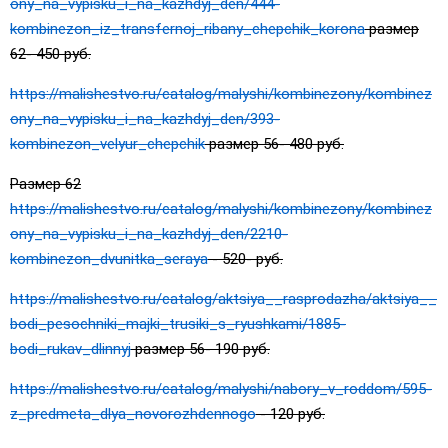
ony_na_vypisku_i_na_kazhdyj_den/444-
kombinezon_iz_transfernoj_ribany_chepchik_korona
размер
62- 450 руб.
https://malishestvo.ru/catalog/malyshi/kombinezony/kombinez
ony_na_vypisku_i_na_kazhdyj_den/393-
kombinezon_velyur_chepchik
размер 56- 480 руб.
Размер 62
https://malishestvo.ru/catalog/malyshi/kombinezony/kombinez
ony_na_vypisku_i_na_kazhdyj_den/2210-
kombinezon_dvunitka_seraya
- 520- руб.
https://malishestvo.ru/catalog/aktsiya__rasprodazha/aktsiya__
bodi_pesochniki_majki_trusiki_s_ryushkami/1885-
bodi_rukav_dlinnyj
размер 56- 190 руб.
https://malishestvo.ru/catalog/malyshi/nabory_v_roddom/595-
z_predmeta_dlya_novorozhdennogo
- 120 руб.