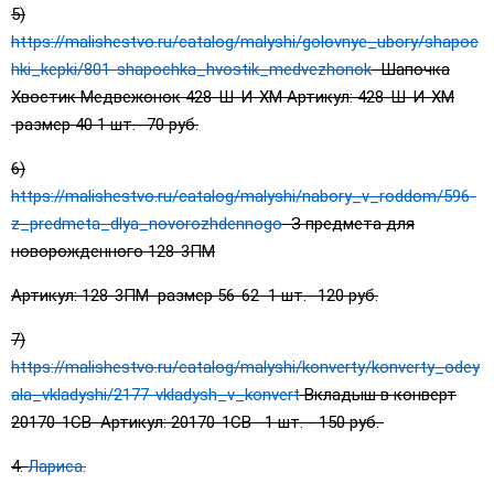
5)
https://malishestvo.ru/catalog/malyshi/golovnye_ubory/shapoc
hki_kepki/801-shapochka_hvostik_medvezhonok
Шапочка
Хвостик Медвежонок 428-Ш-И-ХМ Артикул: 428-Ш-И-ХМ
размер 40 1 шт.- 70 руб.
6)
https://malishestvo.ru/catalog/malyshi/nabory_v_roddom/596-
z_predmeta_dlya_novorozhdennogo
З предмета для
новорожденного 128-3ПМ
Артикул: 128-3ПМ размер 56-62 1 шт.- 120 руб.
7)
https://malishestvo.ru/catalog/malyshi/konverty/konverty_odey
ala_vkladyshi/2177-vkladysh_v_konvert
Вкладыш в конверт
20170-1СВ Артикул: 20170-1СВ 1 шт. - 150 руб.
4.
Лариса.