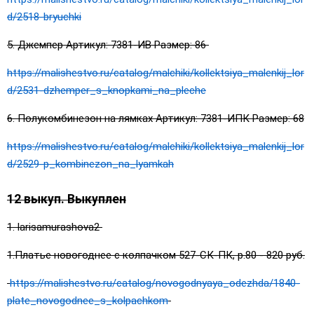
d/2518-bryuchki
5. Джемпер Артикул: 7381-ИВ Размер: 86
https://malishestvo.ru/catalog/malchiki/kollektsiya_malenkij_lor
d/2531-dzhemper_s_knopkami_na_pleche
6. Полукомбинезон на лямках Артикул: 7381-ИПК Размер: 68
https://malishestvo.ru/catalog/malchiki/kollektsiya_malenkij_lor
d/2529-p_kombinezon_na_lyamkah
12 выкуп. Выкуплен
1. larisamurashova2
1.Платье новогоднее с колпачком 527-СК-ПК, р.80 - 820 руб.
https://malishestvo.ru/catalog/novogodnyaya_odezhda/1840-
plate_novogodnee_s_kolpachkom