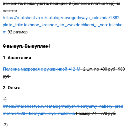
Замените, пожалуйста, позицию 2 (зелёное платье 86р) на
платье
https://malishestvo.ru/catalog/novogodnyaya_odezhda/2882-
plate_trikotazhnoe_krasnoe_so_zvezdochkami_i_vorotnichko
m
92 размер.
9 выкуп. Выкуплен!
1. Анастасия
Пеленка махровая с рукавичкой 412-М
- 2 шт. по 480 руб- 960
руб.
2. Ольга.
1)
https://malishestvo.ru/catalog/malyshi/kostyumy_nabory_pred
metniki/2207-kostyum_dlya_malchika
Размер 74 - 770 руб.
2)