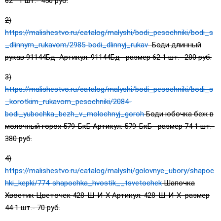
62 1 шт.- 450 руб.
2)
https://malishestvo.ru/catalog/malyshi/bodi_pesochniki/bodi_s
_dlinnym_rukavom/2985-bodi_dlinnyj_rukav
Боди длинный
рукав 91144Бд Артикул: 91144Бд размер 62 1 шт.- 280 руб.
3)
https://malishestvo.ru/catalog/malyshi/bodi_pesochniki/bodi_s
_korotkim_rukavom_pesochniki/2084-
bodi_yubochka_bezh_v_molochnyj_goroh
Боди юбочка беж в
молочный горох 579-БкБ Артикул: 579-БкБ размер 74 1 шт.-
380 руб.
4)
https://malishestvo.ru/catalog/malyshi/golovnye_ubory/shapoc
hki_kepki/774-shapochka_hvostik__tsvetochek
Шапочка
Хвостик Цветочек 428-Ш-И-Х Артикул: 428-Ш-И-Х размер
44 1 шт.- 70 руб.