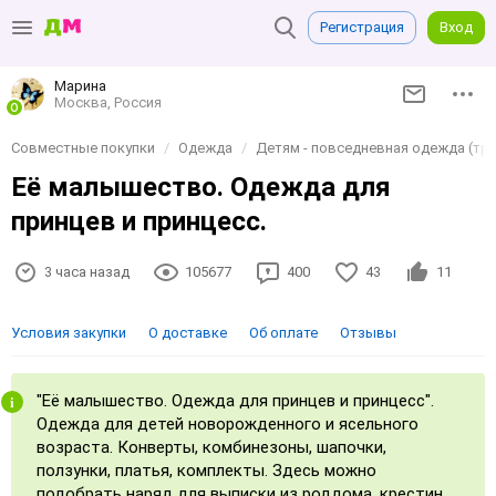
Регистрация
Вход
Марина
Москва, Россия
Совместные покупки
Одежда
Детям - повседневная одежда (три
Её малышество. Одежда для
принцев и принцесс.
3 часа назад
105677
400
43
11
Условия закупки
О доставке
Об оплате
Отзывы
"Её малышество. Одежда для принцев и принцесс".
Одежда для детей новорожденного и ясельного
возраста. Конверты, комбинезоны, шапочки,
ползунки, платья, комплекты. Здесь можно
подобрать наряд для выписки из роддома, крестин,