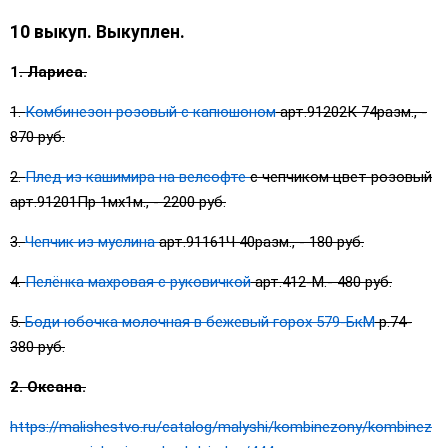
10 выкуп. Выкуплен.
1
. Лариса.
1.
Комбинезон розовый с капюшоном
арт.91202К 74разм., -
870 руб.
2.
Плед из кашимира на велсофте
с чепчиком цвет розовый
арт.91201Пр 1мх1м., - 2200 руб.
3.
Чепчик из муслина
арт.91161Ч 40разм., - 180 руб.
4.
Пелёнка махровая с руковичкой
арт.412-М.- 480 руб.
5.
Боди юбочка молочная в бежевый горох 579-БкМ
р.74-
380 руб.
2. Оксана.
https://malishestvo.ru/catalog/malyshi/kombinezony/kombinez