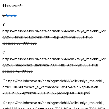
11 позиций.
3.
Ольга.
1)
https://malishestvo.ru/catalog/malchiki/kollektsiya_malenkij_lor
d/2518-bryuchki Брючки 7381-ИБр Артикул: 7381-ИБр
размер 68- 300 руб.
2)
https://malishestvo.ru/catalog/malchiki/kollektsiya_malenkij_lor
d/2536-shapochka Шапочка 7381-ИШ Артикул: 7381-ИШ
размер 42- 90 руб.
3)https://malishestvo.ru/catalog/malchiki/kollektsiya_malenkij_l
ord/2530-kurtochka_s_karmanami Курточка с карманами
7381-ИКрБ Артикул: 7381-ИКрБ размер 68 - 400 руб
4)https://malishestvo.ru/catalog/malchiki/kollektsiya_malenkij_l
ord/2545-bodi_polo Боди-поло 7381-ИБд Артикул: 7381-ИБд