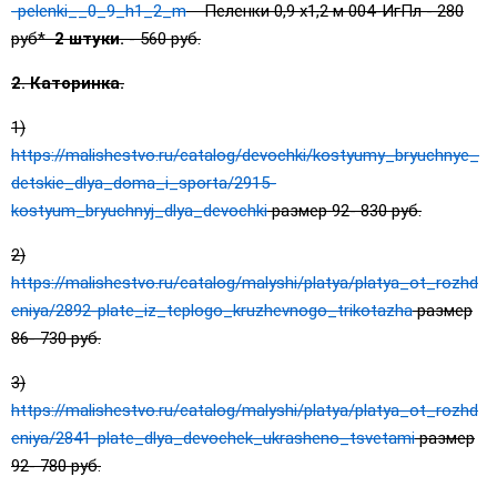
-pelenki__0_9_h1_2_m
Пеленки 0,9 х1,2 м 004-ИгПл - 280
руб*
2 штуки.
- 560 руб.
2. Каторинка.
1)
https://malishestvo.ru/catalog/devochki/kostyumy_bryuchnye_
detskie_dlya_doma_i_sporta/2915-
kostyum_bryuchnyj_dlya_devochki
размер 92- 830 руб.
2)
https://malishestvo.ru/catalog/malyshi/platya/platya_ot_rozhd
eniya/2892-plate_iz_teplogo_kruzhevnogo_trikotazha
размер
86- 730 руб.
3)
https://malishestvo.ru/catalog/malyshi/platya/platya_ot_rozhd
eniya/2841-plate_dlya_devochek_ukrasheno_tsvetami
размер
92- 780 руб.