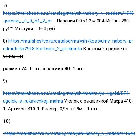
7)
https://malishestvo.ru/catalog/malyshi/nabory_v_roddom/1548
-pelenki__0_9_h1_2_m
Пеленки 0,9 х1,2 м 004-ИгПл - 280
руб*
2 штуки.
- 560 руб.
8)
https://malishestvo.ru/catalog/malyshi/kostyumy_nabory_pr
edmetniki/2918-kostyum_2_predmeta
Костюм 2 предмета
91103-2П
размер 74 1 шт. и размер 80 1 шт.
9)
https://malishestvo.ru/catalog/malyshi/mahrovye_ugolki/574-
ugolok_s_rukavichkoj_mahra
Уголок с рукавичкой Махра 410-
1 Артикул: 410-1 Размер: 0,9м х 0,9м
1 шт.
10)
https://malishestvo.ru/catalog/malyshi/nabory_v_roddom/1548