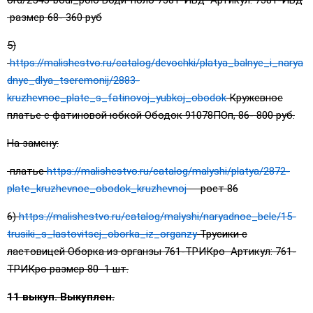
размер 68- 360 руб
5)
https://malishestvo.ru/catalog/devochki/platya_balnye_i_narya
dnye_dlya_tseremonij/2883-
kruzhevnoe_plate_s_fatinovoj_yubkoj_obodok
Кружевное
платье с фатиновой юбкой Ободок 91078ПОп, 86- 800 руб.
На замену:
платье
https://malishestvo.ru/catalog/malyshi/platya/2872-
plate_kruzhevnoe_obodok_kruzhevnoj
рост 86
6)
https://malishestvo.ru/catalog/malyshi/naryadnoe_bele/15-
trusiki_s_lastovitsej_oborka_iz_organzy
Трусики с
ластовицей Оборка из органзы 761-ТРИКро Артикул: 761-
ТРИКро размер 80 1 шт.
11 выкуп. Выкуплен.