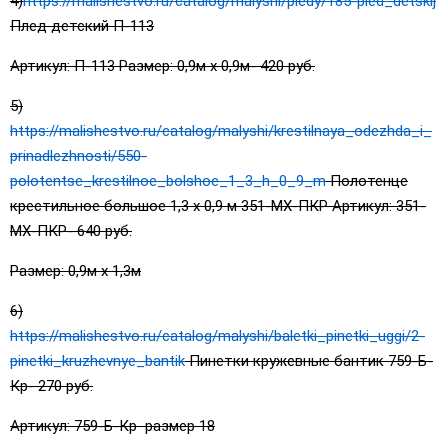
4)
https://malishestvo.ru/catalog/malyshi/pledy/185-pled_detskij
Плед детский П-113
Артикул: П-113 Размер: 0,9м х 0,9м- 420 руб.
5)
https://malishestvo.ru/catalog/malyshi/krestilnaya_odezhda_i_
prinadlezhnosti/550-
polotentse_krestilnoe_bolshoe_1_3_h_0_9_m
Полотенце
крестильное большое 1,3 х 0,9 м 351-МХ-ПКР Артикул: 351-
МХ-ПКР- 640 руб.
Размер: 0,9м х 1,3м
6)
https://malishestvo.ru/catalog/malyshi/baletki_pinetki_uggi/2-
pinetki_kruzhevnye_bantik
Пинетки кружевные бантик 759-Б-
Кр- 270 руб.
Артикул: 759-Б-Кр размер 18