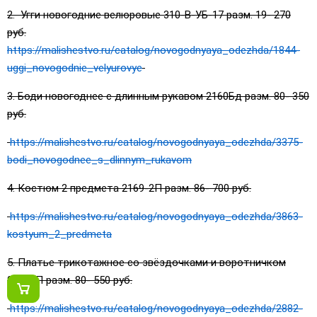
2. Угги новогодние велюровые 310-В-УБ-17 разм. 19- 270
руб.
https://malishestvo.ru/catalog/novogodnyaya_odezhda/1844-
uggi_novogodnie_velyurovye
3. Боди новогоднее с длинным рукавом 2160Бд разм. 80- 350
руб.
https://malishestvo.ru/catalog/novogodnyaya_odezhda/3375-
bodi_novogodnee_s_dlinnym_rukavom
4. Костюм 2 предмета 2169-2П разм. 86- 700 руб.
https://malishestvo.ru/catalog/novogodnyaya_odezhda/3863-
kostyum_2_predmeta
5. Платье трикотажное со звёздочками и воротничком
91074П разм. 80- 550 руб.
https://malishestvo.ru/catalog/novogodnyaya_odezhda/2882-