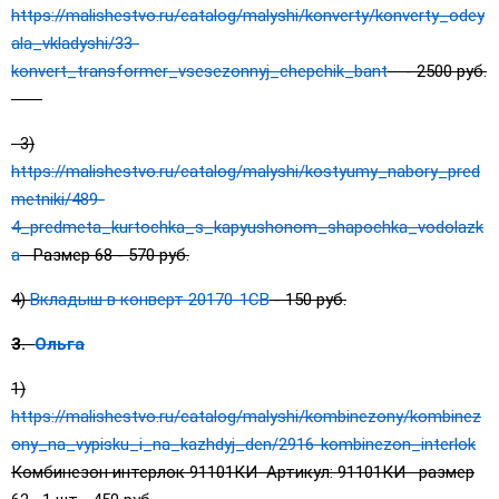
https://malishestvo.ru/catalog/malyshi/konverty/konverty_odey
ala_vkladyshi/33-
konvert_transformer_vsesezonnyj_chepchik_bant
- 2500 руб.
3)
https://malishestvo.ru/catalog/malyshi/kostyumy_nabory_pred
metniki/489-
4_predmeta_kurtochka_s_kapyushonom_shapochka_vodolazk
a
Размер 68 - 570 руб.
4)
Вкладыш в конверт 20170-1СВ
- 150 руб.
3.
Ольга
1)
https://malishestvo.ru/catalog/malyshi/kombinezony/kombinez
ony_na_vypisku_i_na_kazhdyj_den/2916-kombinezon_interlok
Комбинезон интерлок 91101КИ Артикул: 91101КИ размер