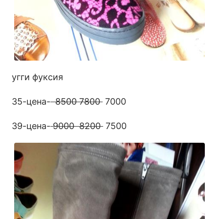
угги фуксия
35-цена-
8500 7800
7000
39-цена-
9000 8200
7500