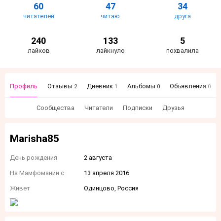
60
47
34
читателей
читаю
друга
240
133
5
лайков
лайкнуло
похвалила
Профиль
Отзывы
Дневник
Альбомы
Объявления
2
1
0
0
Сообщества
Читатели
Подписки
Друзья
Marisha85
День рождения
2 августа
На Мамфомании с
13 апреля 2016
Живет
Одинцово, Россия