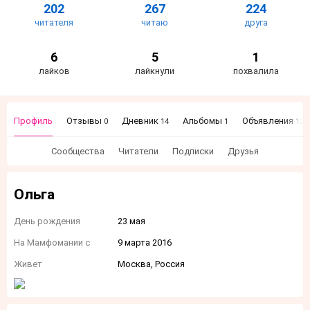
202
267
224
читателя
читаю
друга
6
5
1
лайков
лайкнули
похвалила
Профиль
Отзывы
Дневник
Альбомы
Объявления
0
14
1
12
Сообщества
Читатели
Подписки
Друзья
Ольга
День рождения
23 мая
На Мамфомании с
9 марта 2016
Живет
Москва, Россия