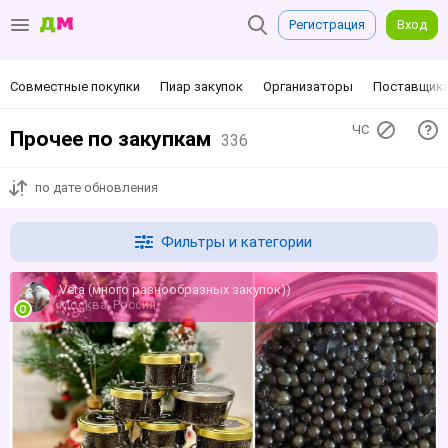
Регистрация
Вход
Совместные покупки
Пиар закупок
Организаторы
Поставщик
ЧС
Прочее по закупкам
336
по дате обновления
Фильтры и категории
Veta (много разнообразных закупок))
Москва, Россия