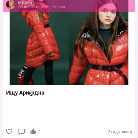
Марика
Санкт-Петербург, Россия
Ищу Apи@днa
1
2 года назад