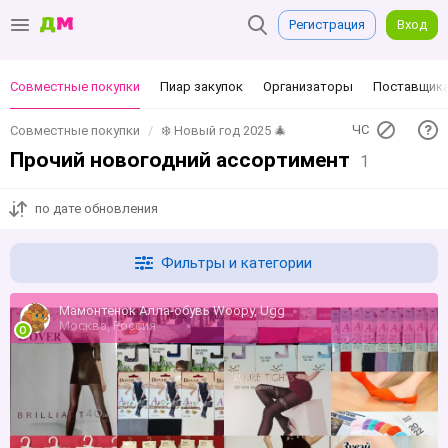
Регистрация
Вход
Совместные покупки
Пиар закупок
Организаторы
Поставщик
ЧС
Совместные покупки
❄️ Новый год 2025 🎄
Прочий новогодний ассортимент
1
по дате обновления
Фильтры и категории
Мамонтенок Алла-обувь Woopy, Ugg
Москва, Россия