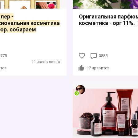
лер -
Оригинальная парфюм
сиональная косметика
косметика - орг 11%.
юр. собираем
5775
3885
11 часов назад
тся
17
нравится