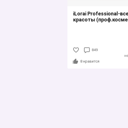
iLorai Professional-вс
красоты (проф.косме
849
н
8
нравится