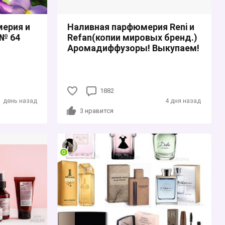
ерия и
Наливная парфюмерия Reni и
 № 64
Refan(копии мировых бренд.)
Аромадиффузоры! Выкупаем!
1882
день назад
4 дня назад
3
нравится