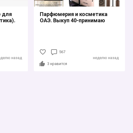
е для
Парфюмерия и косметика
тика).
ОАЭ. Выкуп 40-принимаю
567
еделю назад
неделю назад
3
нравится