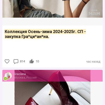
Коллекция Осень-зима 2024-2025г. СП -
закупка Гра*ци*ан*на.
814
10
час назад
Grаciаnа
Москва, Россия