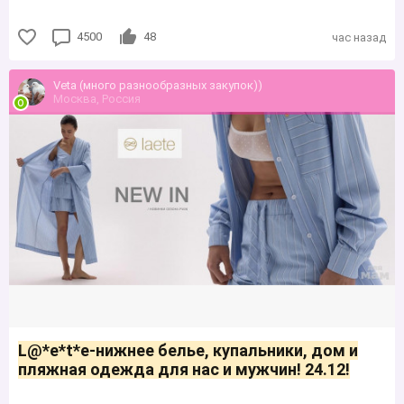
4500
48
час назад
Veta (много разнообразных закупок))
Москва, Россия
L@*е*t*е-нижнее белье, купальники, дом и
пляжная одежда для нас и мужчин! 24.12!