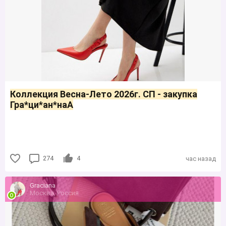
Коллекция Весна-Лето 2026г. СП - закупка
Гра*ци*ан*наА
274
4
час назад
Grаciаnа
Москва, Россия