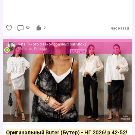
52
2
час назад
Veta (много разнообразных закупок))
Москва, Россия
Оригинальный Buter (Бутер) - НГ 2026! р 42-52!