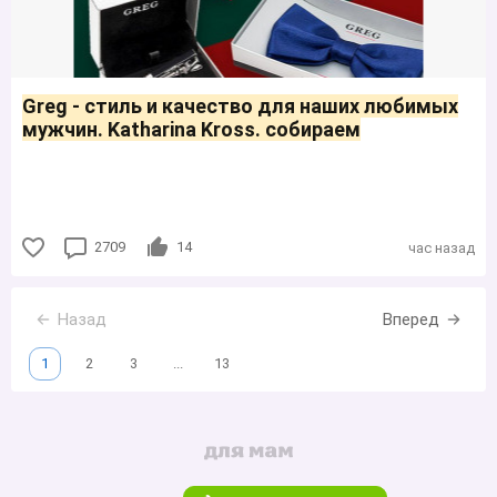
Greg - стиль и качество для наших любимых
мужчин. Katharina Kross. собираем
2709
14
час назад
Назад
Вперед
1
2
3
...
13