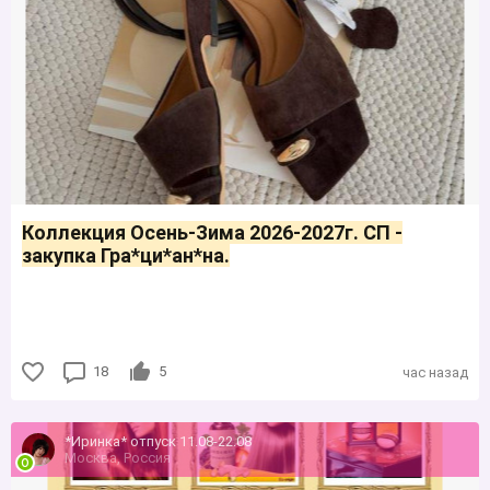
Коллекция Осень-Зима 2026-2027г. СП -
закупка Гра*ци*ан*на.
18
5
час назад
*Иринка* отпуск 11.08-22.08
Москва, Россия