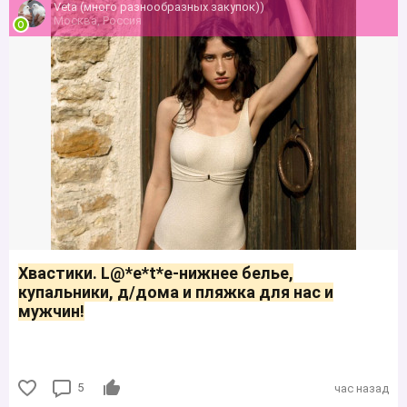
Veta (много разнообразных закупок))
Москва, Россия
Хвастики. L@*е*t*е-нижнее белье,
купальники, д/дома и пляжка для нас и
мужчин!
5
час назад