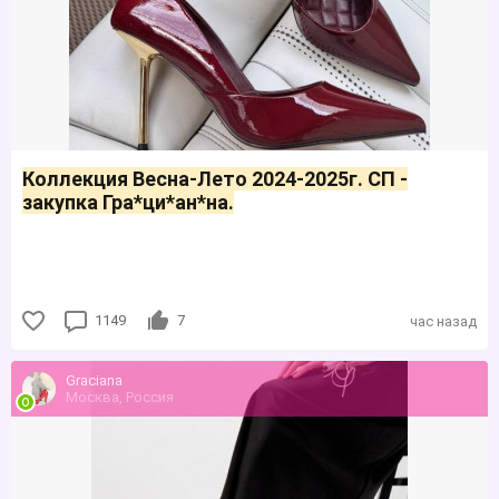
Коллекция Весна-Лето 2024-2025г. СП -
закупка Гра*ци*ан*на.
1149
7
час назад
Grаciаnа
Москва, Россия