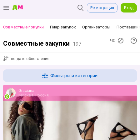
Регистрация
Вход
Совместные покупки
Пиар закупок
Организаторы
Поставщик
ЧС
Совместные закупки
197
по дате обновления
Фильтры и категории
Grаciаnа
Москва, Россия