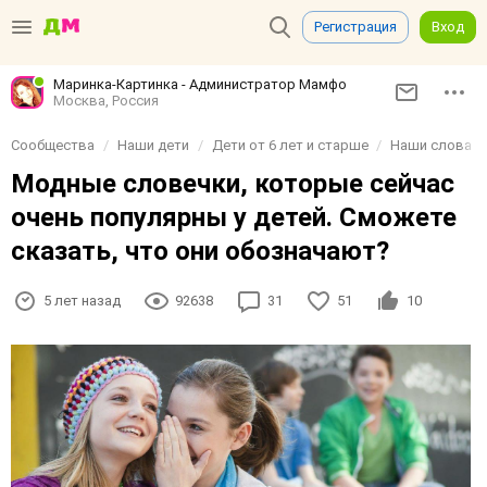
Регистрация
Вход
Маринка-Картинка - Администратор Мамфо
Москва, Россия
Сообщества
Наши дети
Дети от 6 лет и старше
Наши слова и
Модные словечки, которые сейчас
очень популярны у детей. Сможете
сказать, что они обозначают?
5 лет назад
92638
31
51
10