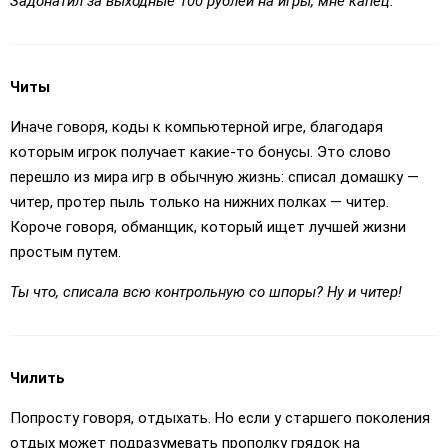
Задонатил за выходные 100 рублей на игры, мне капец.
Читы
Иначе говоря, коды к компьютерной игре, благодаря
которым игрок получает какие-то бонусы. Это слово
перешло из мира игр в обычную жизнь: списал домашку —
читер, протер пыль только на нижних полках — читер.
Короче говоря, обманщик, который ищет лучшей жизни
простым путем.
Ты что, списала всю контрольную со шпоры? Ну и читер!
Чилить
Попросту говоря, отдыхать. Но если у старшего поколения
отдых может подразумевать прополку грядок на