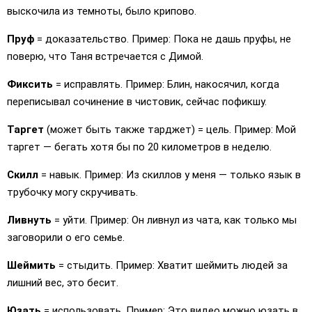
выскочила из темноты, было крипово.
Пруф
= доказательство. Пример: Пока не дашь пруфы, не
поверю, что Таня встречается с Димой.
Фиксить
= исправлять. Пример: Блин, накосячил, когда
переписывал сочинение в чистовик, сейчас пофикшу.
Таргет
(может быть также тарджет) = цель. Пример: Мой
таргет — бегать хотя бы по 20 километров в неделю.
Скилл
= навык. Пример: Из скиллов у меня — только язык в
трубочку могу скручивать.
Ливнуть
= уйти. Пример: Он ливнул из чата, как только мы
заговорили о его семье.
Шеймить
= стыдить. Пример: Хватит шеймить людей за
лишний вес, это бесит.
Юзать
= использовать. Пример: Это видео можно юзать в