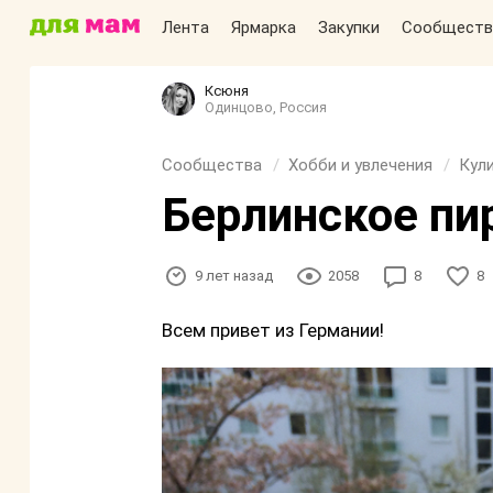
Лента
Ярмарка
Закупки
Сообществ
Ксюня
Одинцово, Россия
Сообщества
Хобби и увлечения
Кул
Берлинское пи
9 лет назад
2058
8
8
Всем привет из Германии!