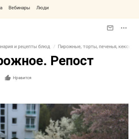
а
Вебинары
Люди
инария и рецепты блюд
Пирожные, торты, печенья, кексы, п
рожное. Репост
Нравится