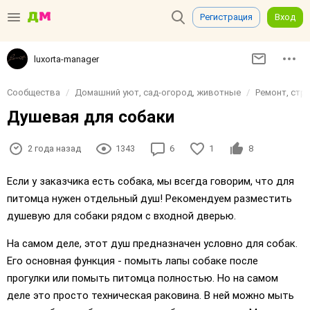
Регистрация
Вход
luxorta-manager
Сообщества
Домашний уют, сад-огород, животные
Ремонт, стр
Душевая для собаки
2 года назад
1343
6
1
8
Если у заказчика есть собака, мы всегда говорим, что для
питомца нужен отдельный душ! Рекомендуем разместить
душевую для собаки рядом с входной дверью.
На самом деле, этот душ предназначен условно для собак.
Его основная функция - помыть лапы собаке после
прогулки или помыть питомца полностью. Но на самом
деле это просто техническая раковина. В ней можно мыть