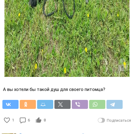
А вы хотели бы такой душ для своего питомца?
1
6
8
Подписаться