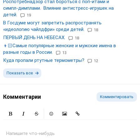
Роспотребнадзор стал бороться с поп-итами и
симпл-димплами. Влияние антистресс-игрушек на
детей.
19
В Госдуме могут запретить распространять
«идеологию чайлдфри» среди детей.
18
ПЕРВЫЙ ДЕНЬ НА НЕБЕСАХ.
18
👦🏻Самые популярные женские и мужские имена в
разные годы в России.
13
Куда пропали ртутные термометры?
12
Показать все
Комментарии
Комментировать
Жирный
Курсив
Зачеркнутый
Смайлики
Вставить изображение
Вставить ссылку
Напишите что-нибудь