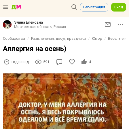
Регистрация
Вход
Элина Еленовна
Московская область, Россия
Сообщества
Развлечения, досуг, праздники
Юмор
Веселые ка
Аллергия на осень)
год назад
591
4