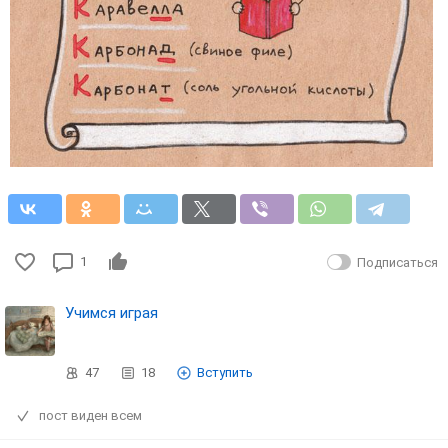
1
Подписаться
Учимся играя
47
18
Вступить
пост виден всем