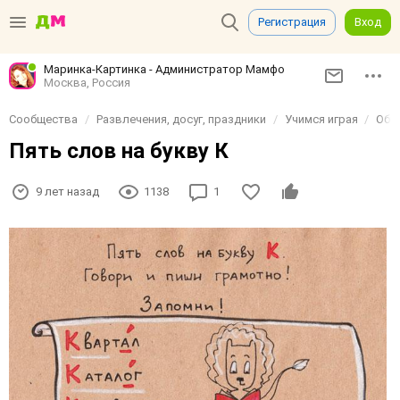
Регистрация
Вход
Маринка-Картинка - Администратор Мамфо
Москва, Россия
Сообщества
Развлечения, досуг, праздники
Учимся играя
Обу
Пять слов на букву К
9 лет назад
1138
1