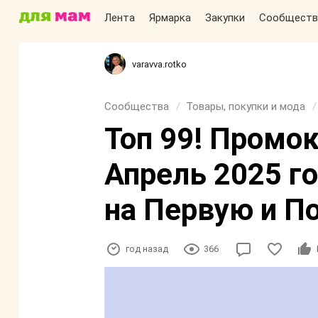
Лента
Ярмарка
Закупки
Сообществ
varavva.rotko
Сообщества
Товары, покупки и мода
Топ 99! Промо
Апрель 2025 го
на Первую и П
год назад
366