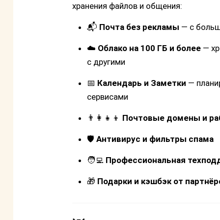
хранения файлов и общения:
📬
Почта без рекламы
— с больш
☁️
Облако на 100 ГБ и более
— хр
с другими
📅
Календарь и Заметки
— планир
сервисами
👨‍👩‍👧‍👦
Почтовые домены и ра
🛡️
Антивирус и фильтры спама
🧑‍💻
Профессиональная техпод
🎁
Подарки и кэшбэк от партнёр