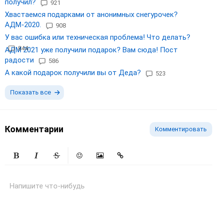
получил?
921
Хвастаемся подарками от анонимных снегурочек?
АДМ-2020.
908
У вас ошибка или техническая проблема! Что делать?
844
АДМ 2021 уже получили подарок? Вам сюда! Пост
радости
586
А какой подарок получили вы от Деда?
523
Показать все
Комментарии
Комментировать
Жирный
Курсив
Зачеркнутый
Смайлики
Вставить изображение
Вставить ссылку
Напишите что-нибудь