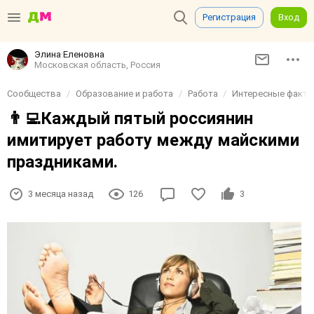
Регистрация
Вход
Элина Еленовна
Московская область, Россия
Сообщества
Образование и работа
Работа
Интересные факты 
👨‍💻Каждый пятый россиянин
имитирует работу между майскими
праздниками.
3 месяца назад
126
3