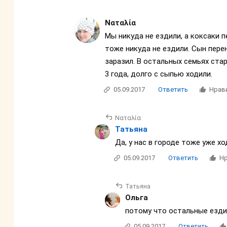
Ναταλία
Мы никуда не ездили, а коксаки 
тоже никуда не ездили. Сын пере
заразил. В остальных семьях ста
3 года, долго с сыпью ходили.
05.09.2017
Ответить
Нрав
Ναταλία
Татьяна
Да, у нас в городе тоже уже хо
05.09.2017
Ответить
Нр
Татьяна
Ольга
потому что остальные ездил
05.09.2017
Ответить