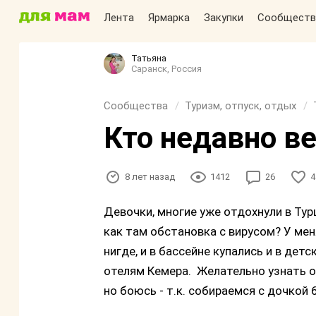
Лента
Ярмарка
Закупки
Сообществ
Татьяна
Саранск, Россия
Сообщества
Туризм, отпуск, отдых
Кто недавно ве
8 лет назад
1412
26
4
Девочки, многие уже отдохнули в Тур
как там обстановка с вирусом? У мен
нигде, и в бассейне купались и в дет
отелям Кемера. Желательно узнать оте
но боюсь - т.к. собираемся с дочкой