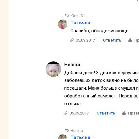
Юлия31
Татьяна
Спасибо, обнадеживающе...
05.09.2017
Ответить
Нр
Helena
Добрый день! 3 дня как вернулись
заболевших деток видно не было, 
посещали. Меня больше смущал пе
обработанный самолет. Перед в
отдыха.
05.09.2017
Ответить
Нрав
Helena
Татьяна