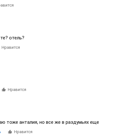
авится
ите? отель?
Нравится
Нравится
аю тоже анталия, но все же в раздумьях еще
ь
Нравится