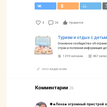
4
26
Нравится
Туризм и отдых с детьм
Основное сообщество об ограни
стран и полезная информация дл
1 019
человек
867
запи
пост виден всем
Комментарии
26
🍀๑Лена๑ огромный пристрой о