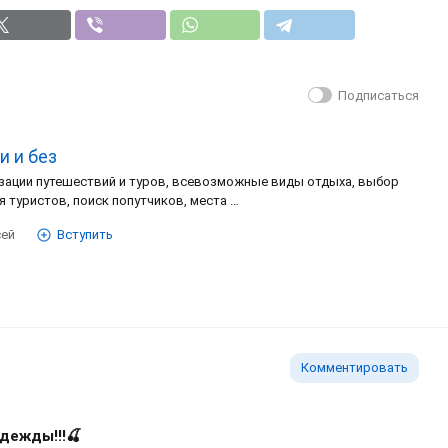
Подписаться
и и без
зации путешествий и туров, всевозможные виды отдыха, выбор
я туристов, поиск попутчиков, места …
сей
Вступить
Комментировать
дежды!!!🍒