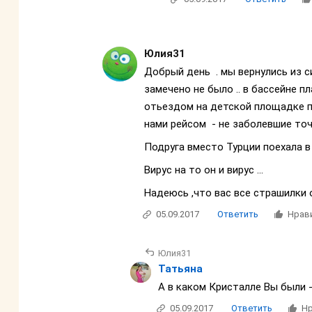
Юлия31
Добрый день . мы вернулись из си
замечено не было .. в бассейне п
отьездом на детской площадке п
нами рейсом - не заболевшие точ
Подруга вместо Турции поехала в
Вирус на то он и вирус ...
Надеюсь ,что вас все страшилки
05.09.2017
Ответить
Нрав
Юлия31
Татьяна
А в каком Кристалле Вы были - 
05.09.2017
Ответить
Нр