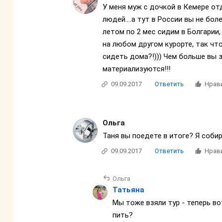
У меня муж с дочкой в Кемере от
людей....а тут в России вы не б
летом по 2 мес сидим в Болгарии,
на любом другом курорте, так чт
сидеть дома?!))) Чем больше вы 
материализуются!!!
09.09.2017
Ответить
Нрав
Ольга
Таня вы поедете в итоге? Я собир
09.09.2017
Ответить
Нрав
Ольга
Татьяна
Мы тоже взяли тур - теперь в
пить?