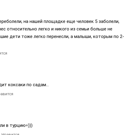
переболели, на нашей площадке еще человек 5 заболели,
нес относительно легко и никого из семьи больше не
ршие дети тоже легко перенесли, а малыши, которым по 2-
ится
дит коксаки по садам...
авится
и в турцию=)))
Нравится