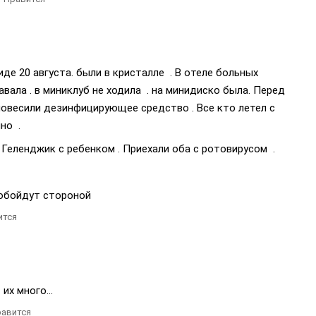
де 20 августа. были в кристалле . В отеле больных
лавала . в миниклуб не ходила . на минидиско была. Перед
овесили дезинфицирующее средство . Все кто летел с
но .
 Геленджик с ребенком . Приехали оба с ротовирусом .
 обойдут стороной
ится
их много...
авится