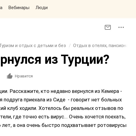
а
Вебинары
Люди
Туризм и отдых с детьми и без
Отдых в отелях, пансионатах
рнулся из Турции?
Нравится
ции. Расскажите, кто недавно вернулся из Кемера -
я подруга приехала из Сиде - говорит нет больных
ский клуб ходили. Хотелось бы реальных отзывов по
ли, где точно есть вирус... Очень хочется поехать,
 6 лет, а она очень быстро подхватывает ротовирусы