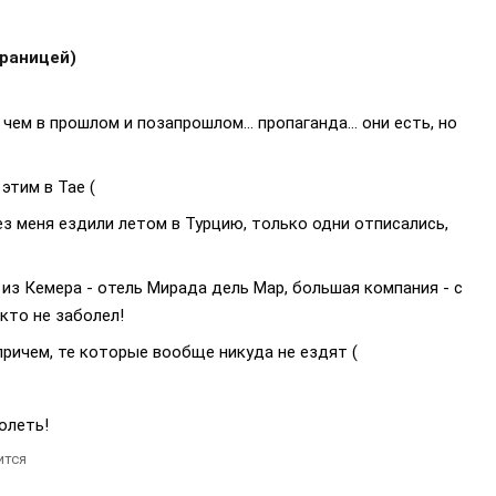
границей)
 чем в прошлом и позапрошлом... пропаганда... они есть, но
этим в Тае (
ез меня ездили летом в Турцию, только одни отписались,
из Кемера - отель Мирада дель Мар, большая компания - с
кто не заболел!
, причем, те которые вообще никуда не ездят (
олеть!
ится