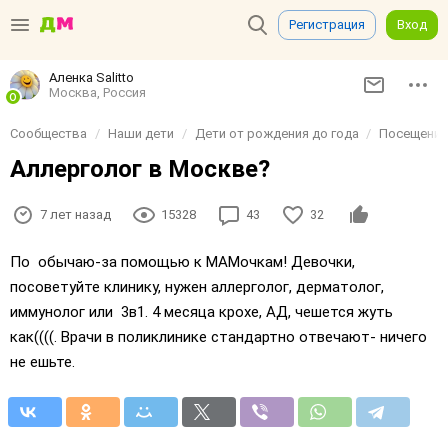
Регистрация
Вход
Аленка Sаlittо
Москва, Россия
Сообщества
Наши дети
Дети от рождения до года
Посещение
Аллерголог в Москве?
7 лет назад
15328
43
32
По обычаю-за помощью к MAMочкам! Девочки,
посоветуйте клинику, нужен аллерголог, дерматолог,
иммунолог или 3в1. 4 месяца крохе, АД, чешется жуть
как((((. Врачи в поликлинике стандартно отвечают- ничего
не ешьте.