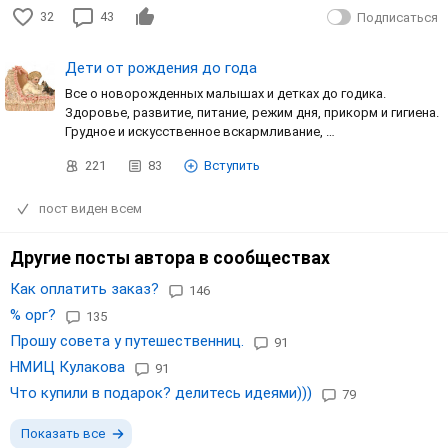
32
43
Подписаться
Дети от рождения до года
Все о новорожденных малышах и детках до годика.
Здоровье, развитие, питание, режим дня, прикорм и гигиена.
Грудное и искусственное вскармливание, …
221
83
Вступить
пост виден всем
Другие посты автора в сообществах
Как оплатить заказ?
146
% орг?
135
Прошу совета у путешественниц.
91
НМИЦ Кулакова
91
Что купили в подарок? делитесь идеями)))
79
Показать все