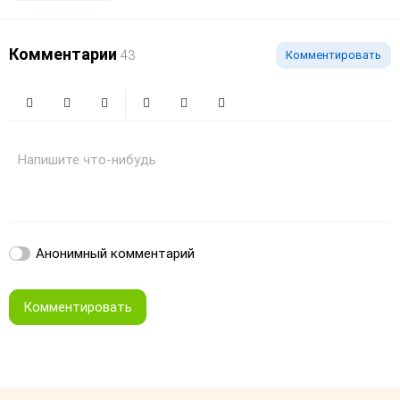
Комментарии
43
Комментировать
Жирный
Курсив
Зачеркнутый
Смайлики
Вставить изображение
Вставить ссылку
Напишите что-нибудь
Анонимный комментарий
Комментировать