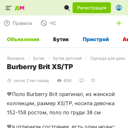
Регистрация
Правила
ЧC
Объявления
Бутик
Пристрой
А
Ярмарка
Бутик
Бутик детский
Одежда для девоч
Burberry Brit XS/TP
около 2 лет назад
699
💙Поло Burberry Brit оригинал, из женской
коллекции, размер XS/TP, носила девочка
152-158 ростом, поло по груди 38 см
💙в отличном состоянии, есть один нюанс: