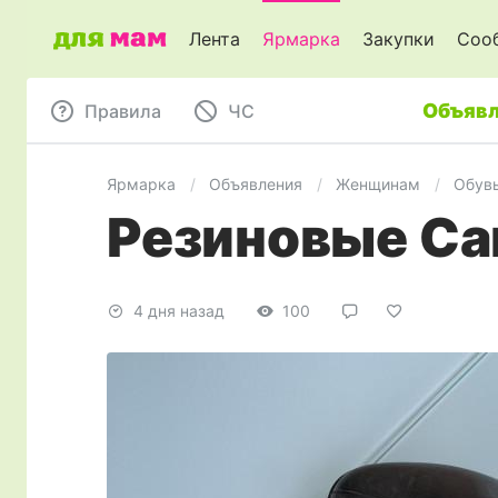
Лента
Ярмарка
Закупки
Соо
Объявл
Правила
ЧC
Ярмарка
Объявления
Женщинам
Обув
Резиновые Сап
4 дня назад
100