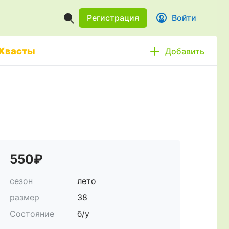
Регистрация
Войти
Хвасты
Добавить
550₽
сезон
лето
размер
38
Состояние
б/у