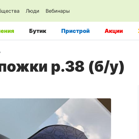
бщества
Люди
Вебинары
ения
Бутик
Пристрой
Акции
ь
ожки р.38 (б/у)