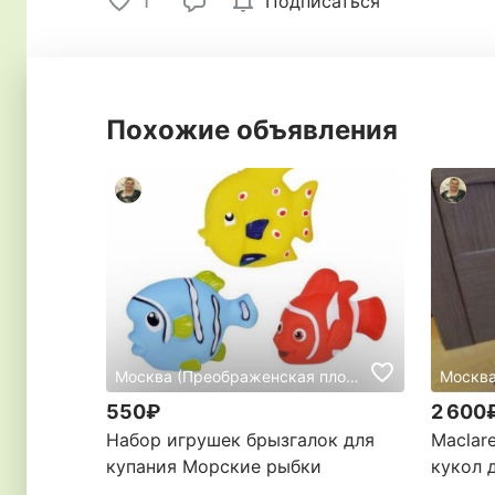
1
Подписаться
Похожие объявления
Москва (Преображенская площадь), Россия
550₽
2 600
Набор игрушек брызгалок для
Maclar
купания Морские рыбки
кукол 