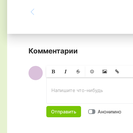
Комментарии
Жирный
Курсив
Зачеркнутый
Смайлики
Вставить изобр
Вставить 
Напишите что-нибудь
Отправить
Анонимно