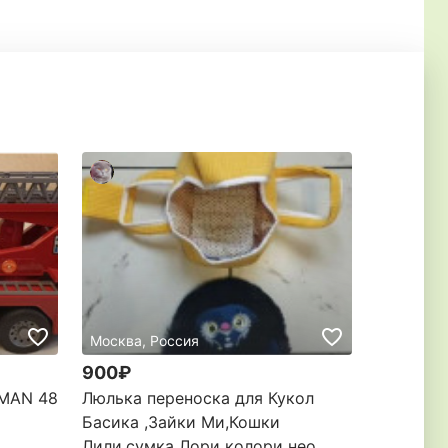
Москва, Россия
Москва, 
900₽
200₽
 MAN 48
Люлька переноска для Кукол
Одежда д
Басика ,Зайки Ми,Кошки
зайки Ми
Лили,сумка Лори колори нео
бебиков, 