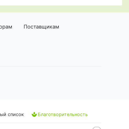
торам
Поставщикам
ый список
Благотворительность