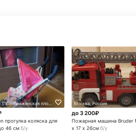
Москва (Преображенская площадь), Россия
Москва, Россия
₽
до 3 200₽
en прогулка коляска для
Пожарная машина Bruder
до 46 см
б/у
х 17 х 26см
б/у