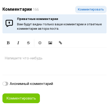
Комментарии
166
Комментировать
Приватные комментарии
Вам будут видны только ваши комментарии и ответные
комментарии автора поста.
Жирный
Курсив
Зачеркнутый
Смайлики
Вставить изображение
Вставить ссылку
Напишите что-нибудь
Анонимный комментарий
Комментировать