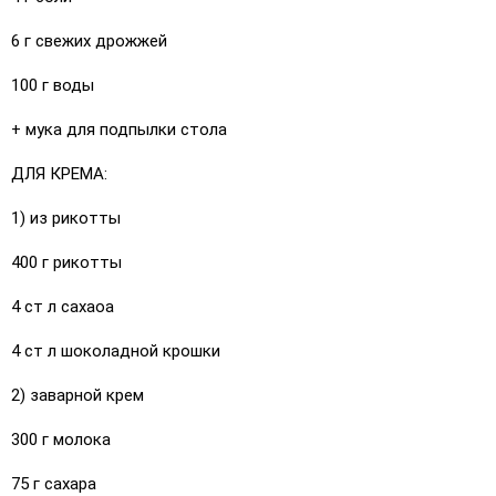
6 г свежих дрожжей
100 г воды
+ мука для подпылки стола
ДЛЯ КРЕМА:
1) из рикотты
400 г рикотты
4 ст л сахаоа
4 ст л шоколадной крошки
2) заварной крем
300 г молока
75 г сахара