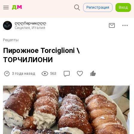
Регистрация
Вход
ღღღЛерчикღღღ
Сицилия, Италия
Рецепты
Пирожное Torciglioni \
ТОРЧИЛИОНИ
3 года назад
563