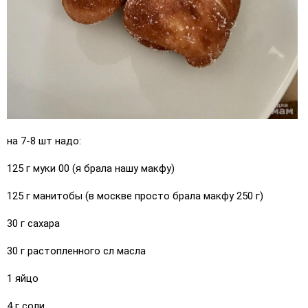
на 7-8 шт надо:
125 г муки 00 (я брала нашу макфу)
125 г манитобы (в москве просто брала макфу 250 г)
30 г сахара
30 г растопленного сл масла
1 яйцо
4 г соли