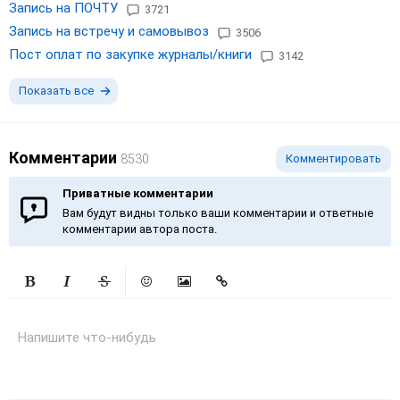
Запись на ПОЧТУ
3721
Запись на встречу и самовывоз
3506
Пост оплат по закупке журналы/книги
3142
Показать все
Комментарии
8530
Комментировать
Приватные комментарии
Вам будут видны только ваши комментарии и ответные
комментарии автора поста.
Жирный
Курсив
Зачеркнутый
Смайлики
Вставить изображение
Вставить ссылку
Напишите что-нибудь