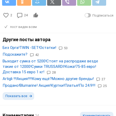
2
24
Подписаться
пост виден всем
Другие посты автора
Без Орга!TWIN -SET!Остатки!
53
Подскажите?
42
Выходит сумка от 5200!Стоят на распродаже везде
такие от 12000!Сумки TRUSSARDI!Кожа!75-85 евро!
Доставка 15 евро 1 кг!
28
Artigli !!!Акция!!!!Кому ещё?Можно другие бренды!
27
Продано!Blumarine! Акция!Куртки!Платья!По 24.9!!!
25
Показать все
Комментарии
24
Комментировать