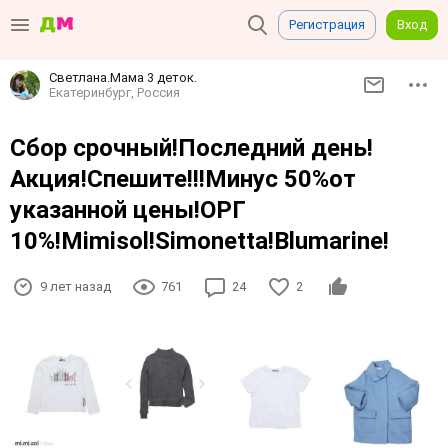
Регистрация
Вход
Светлана.Мама 3 деток.
Екатеринбург, Россия
Сбор срочный!Последний день!
Акция!Спешите!!!Минус 50%от
указанной цены!ОРГ
10%!Mimisol!Simonetta!Blumarine!
9 лет назад
761
24
2