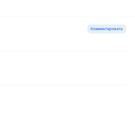
Комментировать
ь изображение
тавить ссылку