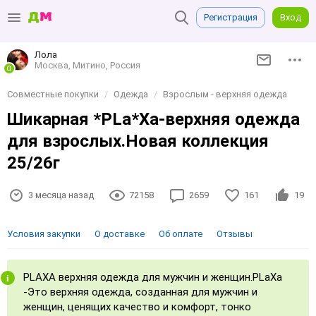
Регистрация
Вход
Лола
Москва, Митино, Россия
Совместные покупки
Одежда
Взрослым - верхняя одежда
Шикарная *PLa*Xa-верхняя одежда
для взрослых.Новая коллекция
25/26г
3 месяца назад
72158
2659
161
19
Условия закупки
О доставке
Об оплате
Отзывы
PLAXA верхняя одежда для мужчин и женщин.PLaXa
-Это верхняя одежда, созданная для мужчин и
женщин, ценящих качество и комфорт, тонко