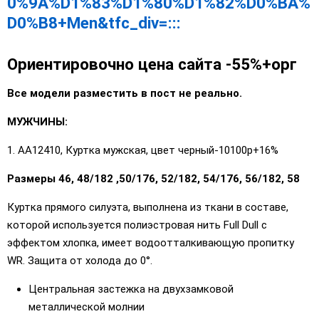
0%9A%D1%83%D1%80%D1%82%D0%BA%
D0%B8+Men&tfc_div=:::
Ориентировочно цена сайта -55%+орг
Все модели разместить в пост не реально.
МУЖЧИНЫ:
1. AA12410, Куртка мужская, цвет черный-10100р+16%
Размеры 46, 48/182 ,50/176, 52/182, 54/176, 56/182, 58
Куртка прямого силуэта, выполнена из ткани в составе,
которой используется полиэстровая нить Full Dull с
эффектом хлопка, имеет водоотталкивающую пропитку
WR. Защита от холода до 0°.
Центральная застежка на двухзамковой
металлической молнии