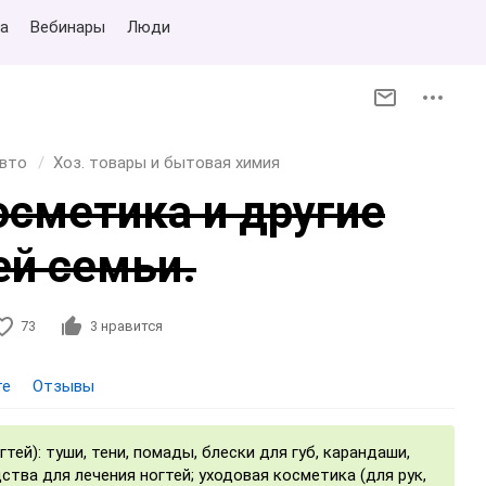
а
Вебинары
Люди
авто
Хоз. товары и бытовая химия
осметика и другие
ей семьи.
73
3
нравится
те
Отзывы
тей): туши, тени, помады, блески для губ, карандаши,
дства для лечения ногтей; уходовая косметика (для рук,