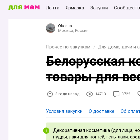
Лента
Ярмарка
Закупки
Сообществ
Оkсана
Москва, Россия
Прочее по закупкам
Для дома, дачи и 
Белорусская к
товары для вс
3 года назад
14713
3722
Условия закупки
О доставке
Об опла
Декоративная косметика (для лица, ног
пудры, лаки для ногтей, гель-лаки, сре