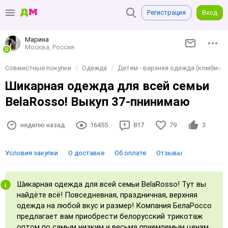
Регистрация
Вход
Марина
Москва, Россия
Совместные покупки
Одежда
Детям - верхняя одежда (комбинезо
Шикарная одежда для всей семьи
BelaRosso! Выкуп 37-пнинимаю
неделю назад
16455
817
79
3
Условия закупки
О доставке
Об оплате
Отзывы
Шикарная одежда для всей семьи BelaRosso! Тут вы
найдёте всё! Повседневная, праздничная, верхняя
одежда на любой вкус и размер! Компания БелаРоссо
предлагает вам приобрести белорусский трикотаж
оптом по самым низким и весьма приемлемым ценам.