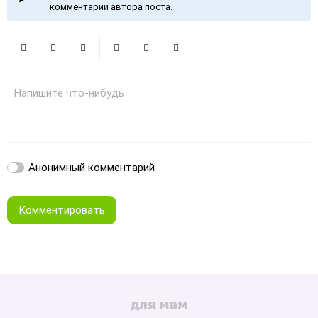
комментарии автора поста.
Жирный
Курсив
Зачеркнутый
Смайлики
Вставить изображение
Вставить ссылку
Напишите что-нибудь
Анонимный комментарий
Комментировать