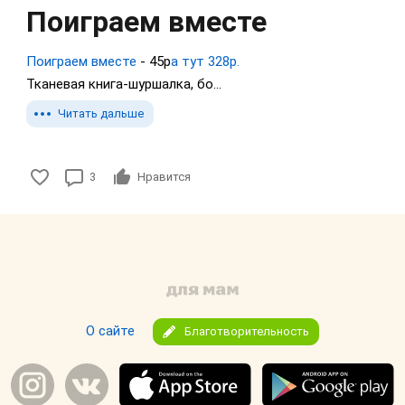
Поиграем вместе
Поиграем вместе
- 45р
а тут 328р.
Тканевая книга-шуршалка, бо...
Читать дальше
3
Нравится
О сайте
Благотворительность