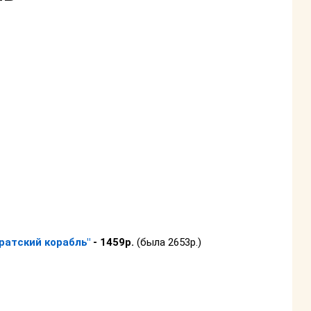
ратский корабль"
- 1459р.
(была 2653р.)