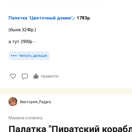
Палатка "Цветочный домик",
- 1783р.
(была 3240р.)
а тут 2900р -
Читать дальше
Нравится
Виктория_Радуга
Мамина копилка
Палатка "Пиратский корабл