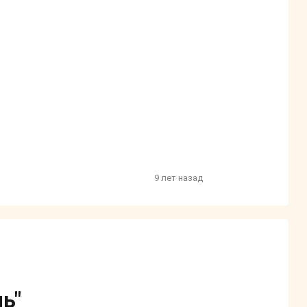
9 лет назад
ь"