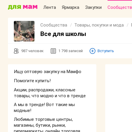
Лента
Ярмарка
Закупки
Сообществ
Сообщества
Товары, покупки и мода
Все для школы
987
человек
1 798
записей
Вступить
Ищу оптовую закупку на Мамфо
Помогите купить!
Акции, распродажи, классные
товары, что модно и что в тренде
А мы в тренде! Вот такие мы
модные!
Любимые торговые центры,
магазины, бутики, рынки,
гипермаркеты, онлайн торговля