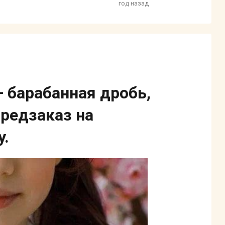
год назад
 барабанная дробь,
предзаказ на
.