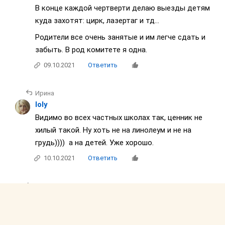
В конце каждой чертверти делаю выезды детям
куда захотят: цирк, лазертаг и тд…
Родители все очень занятые и им легче сдать и
забыть. В род комитете я одна.
09.10.2021
Ответить
Ирина
loly
Видимо во всех частных школах так, ценник не
хилый такой. Ну хоть не на линолеум и не на
грудь)))) а на детей. Уже хорошо.
10.10.2021
Ответить
Ирина
Даша. Баттерфляй, Икра, Даниелла
Хочу быть ребенком в этом классе)))