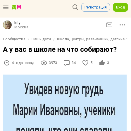
Регистрация
Вход
loly
Москва
Сообщества
Наши дети
Школа, центры, развивашки, детские сад
А у вас в школе на что собирают?
4 года назад
3973
34
5
3