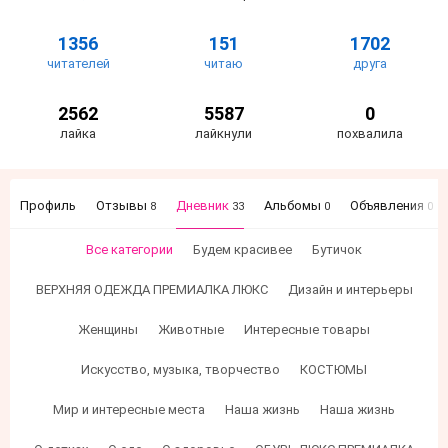
1356
151
1702
читателей
читаю
друга
2562
5587
0
лайка
лайкнули
похвалила
Профиль
Отзывы
Дневник
Альбомы
Объявления
8
33
0
0
Все категории
Будем красивее
Бутичок
ВЕРХНЯЯ ОДЕЖДА ПРЕМИАЛКА ЛЮКС
Дизайн и интерьеры
Женщины
Животные
Интересные товары
Искусство, музыка, творчество
КОСТЮМЫ
Мир и интересные места
Наша жизнь
Наша жизнь