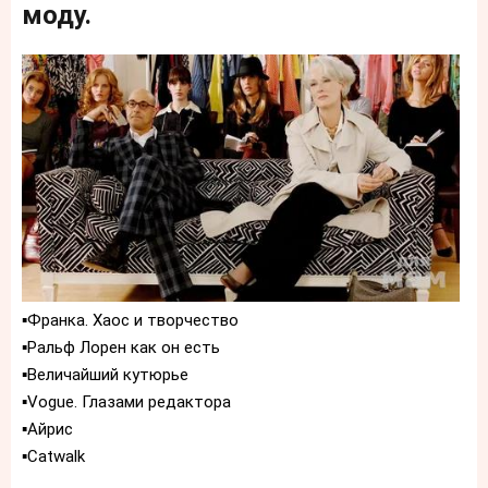
моду.
▪️Франка. Хаос и творчество
▪️Ральф Лорен как он есть
▪️Величайший кутюрье
▪️Vogue. Глазами редактора
▪️Айрис
▪️Catwalk