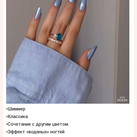
▫️Шиммер
▫️Классика
▫️Сочетание с другим цветом
▫️Эффект «водяных» ногтей