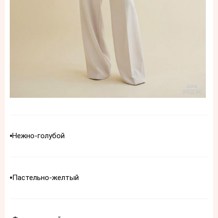
▪️Нежно-голубой
▪️Пастельно-желтый