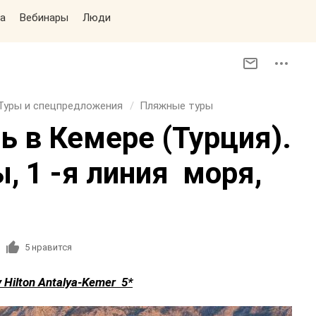
а
Вебинары
Люди
Туры и спецпредложения
Пляжные туры
ь в Кемере (Турция).
, 1 -я линия моря,
5
нравится
 Hilton Antalya-Kemer 5*