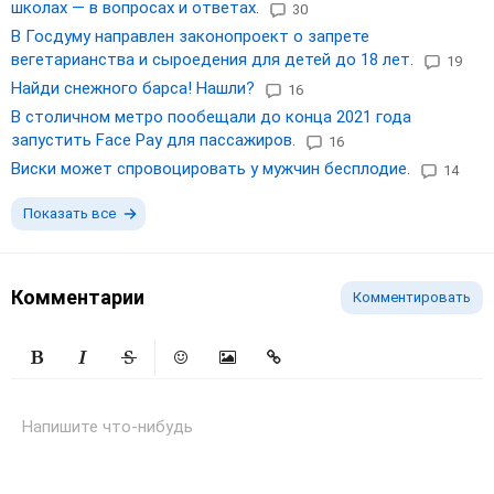
школах — в вопросах и ответах.
30
В Госдуму направлен законопроект о запрете
вегетарианства и сыроедения для детей до 18 лет.
19
Найди снежного барса! Нашли?
16
В столичном метро пообещали до конца 2021 года
запустить Face Pay для пассажиров.
16
Виски может спровоцировать у мужчин бесплодие.
14
Показать все
Комментарии
Комментировать
Жирный
Курсив
Зачеркнутый
Смайлики
Вставить изображение
Вставить ссылку
Напишите что-нибудь