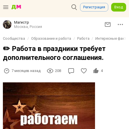
Регистрация
Вход
Магистр
Москва, Россия
Сообщества
Образование и работа
Работа
Интересные факты 
✏️ Работа в праздники требует
дополнительного соглашения.
7 месяцев назад
208
4