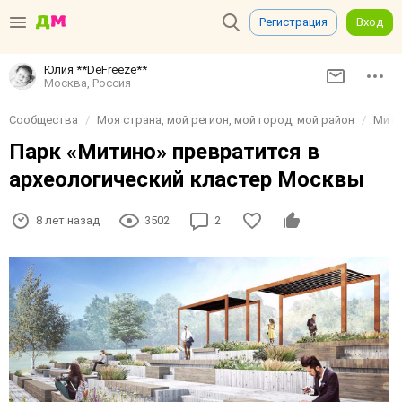
Регистрация
Вход
Юлия **DeFreeze**
Москва, Россия
Сообщества
Моя страна, мой регион, мой город, мой район
Мити
Парк «Митино» превратится в
археологический кластер Москвы
8 лет назад
3502
2