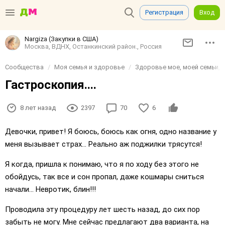
Регистрация
Вход
Nargiza (Закупки в США)
Москва, ВДНХ, Останкинский район., Россия
Сообщества
Моя семья и здоровье
Здоровье мое, моей семьи, д
Гастроскопия....
8 лет назад
2397
70
6
Девочки, привет! Я боюсь, боюсь как огня, одно название у
меня вызывает страх... Реально аж поджилки трясутся!
Я когда, пришла к понимаю, что я по ходу без этого не
обойдусь, так все и сон пропал, даже кошмары сниться
начали... Невротик, блин!!!
Проводила эту процедуру лет шесть назад, до сих пор
забыть не могу. Мне сейчас предлагают два варианта, на