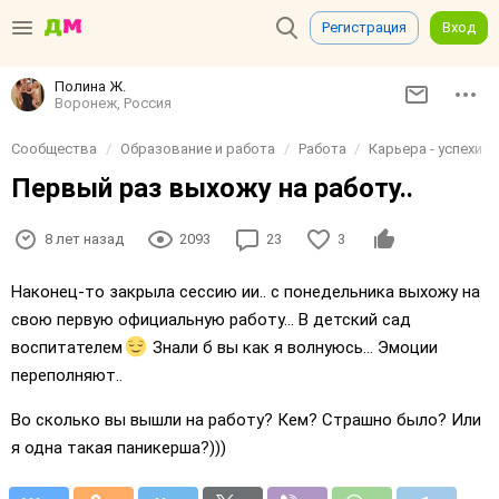
Регистрация
Вход
Полина Ж.
Воронеж, Россия
Сообщества
Образование и работа
Работа
Карьера - успехи 
Первый раз выхожу на работу..
8 лет назад
2093
23
3
Наконец-то закрыла сессию ии.. с понедельника выхожу на
свою первую официальную работу... В детский сад
воспитателем
Знали б вы как я волнуюсь... Эмоции
переполняют..
Во сколько вы вышли на работу? Кем? Страшно было? Или
я одна такая паникерша?)))