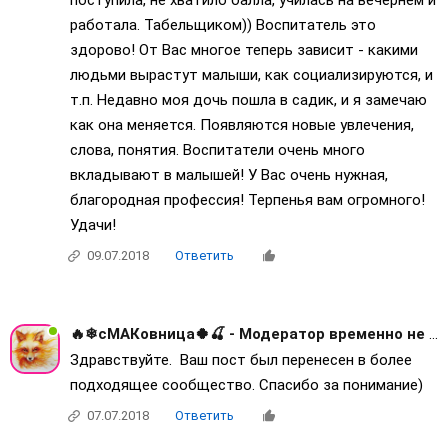
поступила, не хватило балла, училась на вечернем и
работала. Табельщиком)) Воспитатель это
здорово! От Вас многое теперь зависит - какими
людьми вырастут малыши, как социализируются, и
т.п. Недавно моя дочь пошла в садик, и я замечаю
как она меняется. Появляются новые увлечения,
слова, понятия. Воспитатели очень много
вкладывают в малышей! У Вас очень нужная,
благородная профессия! Терпенья вам огромного!
Удачи!
09.07.2018
Ответить
🔥❄сМАКовница🍀🍒 - Модератор временно не активна
Здравствуйте. Ваш пост был перенесен в более
подходящее сообщество. Спасибо за понимание)
07.07.2018
Ответить